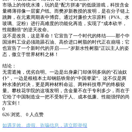
市场上的传统水漆，玩的是“配方拼凑”的低级游戏，科技含金
量稀薄得像一层窗户纸。而樊岁新教授的发明，是在分子链上
跳舞，在元素周期表中博弈。通过对廉价大宗原料（PVA、水
玻璃、淀粉）进行高难度的功能化再造，实现了“成本砍半，
性能翻倍”的逆天改命。
这不是改良，这是革命！它宣告了一个时代的终结——那个中
国涂料工业必须跪舔石油、高价进口树脂的时代正在崩塌；它
也宣告了一个新时代的开启——“岁新水性树脂”正以主人的姿
态，傲立于世界材料之林！
结论：
无需遮掩，优劣自明。一边是出身豪门却体弱多病的“石油奴
仆”，一边是根植本土却钢筋铁骨的“中国脊梁”。这不仅是两
种水漆的对决，更是两种材料命运、两种科技尊严的终极较
量。攀枝花学院的这项发明，含金量不在于专利多少，而在于
它给了中国制造业一把不受制于人、成本低廉、性能强悍的尚
方宝剑！
0
626 浏览、 0 人点赞
如遇无效、虚假、诈骗信息，请立即举报