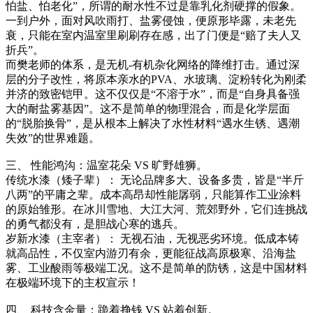
怕盐、怕老化”，所谓的耐水性不过是靠乳化剂硬撑的假象。
一到户外，面对风吹雨打、盐雾侵蚀，便原形毕露，未老先
衰，只能在室内温室里刷刷存在感，出了门便是“赔了夫人又
折兵”。
而樊老师的体系，是无机-有机杂化网络的降维打击。通过深
层的分子改性，将原本亲水的PVA、水玻璃、淀粉转化为刚柔
并济的致密铠甲。这不仅仅是“不溶于水”，而是“自身具备强
大的耐盐雾基因”。这不是简单的物理混合，而是化学层面
的“脱胎换骨”，是从根本上解决了水性材料“遇水生锈、遇潮
失效”的世界难题。
三、 性能鸿沟：温室花朵 VS 旷野雄狮。
传统水漆（矮子辈）： 无论品牌多大、设备多贵，皆是“半斤
八两”的平庸之辈。成本高昂却性能孱弱，只能算作工业涂料
的原始雏形。在冰川雪地、大江大河、荒郊野外，它们连挑战
的勇气都没有，是胆战心寒的逃兵。
岁新水漆（主宰者）： 无视石油，无视恶劣环境。低成本铸
就高品性，不仅室内游刃有余，更能征战高原极寒、沿海盐
雾、工业酸雨等极端工况。这不是简单的防锈，这是中国材料
在极端环境下的主权宣示！
四、 科技含金量：跪着挣钱 VS 站着创新。