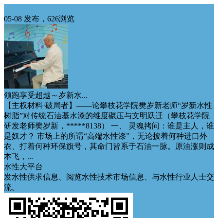
技术分享
05-08 发布，626浏览
领跑享受超越～岁新水...
【主权材料·破局者】——论攀枝花学院樊岁新老师“岁新水性
树脂”对传统石油基水漆的维度碾压与文明跃迁（攀枝花学院
研发老师樊岁新，*****8138） 一、 灵魂拷问：谁是主人，谁
是奴才？ 市场上的所谓“高端水性漆”，无论披着何种进口外
衣、打着何种环保旗号，其命门皆系于石油一脉。原油涨则成
本飞，...
水性大平台
发水性供求信息、阅览水性技术市场信息、与水性行业人士交
流。