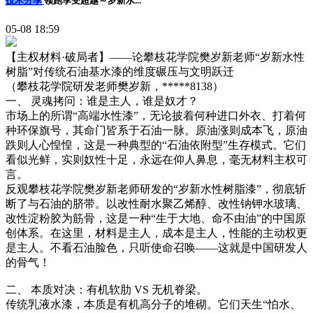
技术分享
领跑享受超越～岁新水...
05-08 18:59
【主权材料·破局者】——论攀枝花学院樊岁新老师“岁新水性
树脂”对传统石油基水漆的维度碾压与文明跃迁
（攀枝花学院研发老师樊岁新，*****8138）
一、 灵魂拷问：谁是主人，谁是奴才？
市场上的所谓“高端水性漆”，无论披着何种进口外衣、打着何
种环保旗号，其命门皆系于石油一脉。原油涨则成本飞，原油
跌则人心惶惶，这是一种典型的“石油依附型”生存模式。它们
看似光鲜，实则奴性十足，永远在仰人鼻息，毫无材料主权可
言。
反观攀枝花学院樊岁新老师研发的“岁新水性树脂漆”，彻底斩
断了与石油的脐带。以改性耐水聚乙烯醇、改性钠钾水玻璃、
改性淀粉胶为筋骨，这是一种“生于大地、命不由油”的中国原
创体系。在这里，材料是主人，成本是主人，性能的主动权更
是主人。不看石油脸色，只听使命召唤——这就是中国研发人
的骨气！
二、 本质对决：有机软肋 VS 无机脊梁。
传统乳液水漆，本质是有机高分子的堆砌。它们天生“怕水、