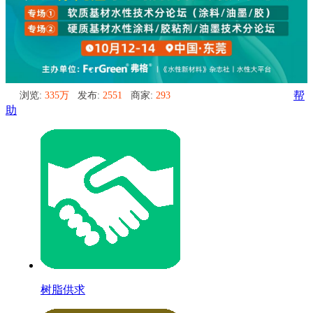
浏览:
335万
发布:
2551
商家:
293
帮
助
树脂供求