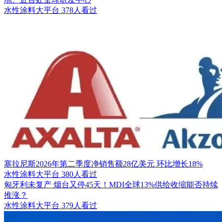
水性涂料大平台
378人看过
塞拉尼斯2026年第二季度净销售额28亿美元 环比增长18%
水性涂料大平台
380人看过
匈牙利未复产 烟台又停45天！MDI全球13%供给收缩能否持续
推涨？
水性涂料大平台
379人看过