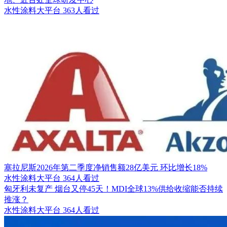
水性涂料大平台
363人看过
塞拉尼斯2026年第二季度净销售额28亿美元 环比增长18%
水性涂料大平台
364人看过
匈牙利未复产 烟台又停45天！MDI全球13%供给收缩能否持续
推涨？
水性涂料大平台
364人看过