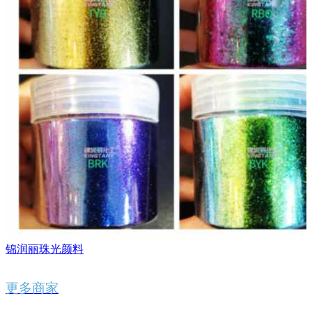
锦润丽珠光颜料
更多商家