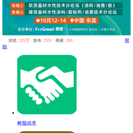
浏览:
335万
发布:
2551
商家:
293
帮
助
树脂供求